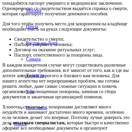
понадобятся паспорт умершего и медицинское заключение.
Одновременно со свидетельством выдаётся справка о смерти,
Москва
которая гарантирует получение денежного пособия.
Для того чтобы получить место для захоронения на кладбище
Пенза
необходимо иметь на руках следующие документы:
Свидетельство о смерти;
Ростов-на-Дону
Паспорт умершего человека;
Договор на оказание ритуальных услуг;
Паспорт, ответственного за похороны лица.
Самара
В каждом конкретном случае могут существовать различные
дополнительные требования, всё зависит от того, как и где вы
Тольятти
хотите захоронить дорогого и близкого вам человека. Для
нашего агентства нет неразрешимых проблем, мы готовы
решить любые, даже самые сложные ситуации и помочь
Уфа
организовать полноценные похороны, начиная со сбора
документов и заканчивая организацией поминок.
Хлопоты, связанные с похоронами доставляют много
Ярославль
неудобств и занимают достаточно много времени, особенно
если человек делает это впервые. Поэтому лучше доверить это
дело
опытным специалистам,
которые быстро и качественно
Поиск
оформят все необходимые документы и организуют