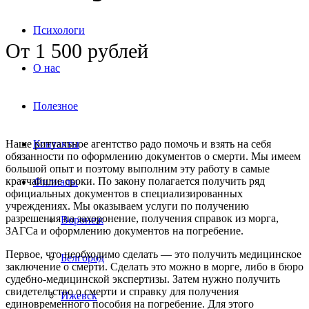
Психологи
От 1 500 рублей
О нас
Полезное
Контакты
Наше ритуальное агентство радо помочь и взять на себя
обязанности по оформлению документов о смерти. Мы имеем
большой опыт и поэтому выполним эту работу в самые
кратчайшие сроки. По закону полагается получить ряд
Филиалы
официальных документов в специализированных
учреждениях. Мы оказываем услуги по получению
разрешения на захоронение, получения справок из морга,
Воронеж
ЗАГСа и оформлению документов на погребение.
Первое, что необходимо сделать — это получить медицинское
Белгород
заключение о смерти. Сделать это можно в морге, либо в бюро
судебно-медицинской экспертизы. Затем нужно получить
свидетельство о смерти и справку для получения
Ижевск
единовременного пособия на погребение. Для этого