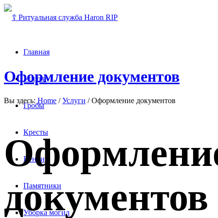
Главная
Оформление документов
Услуги
Вы здесь:
Home
/
Услуги
/
Оформление документов
Гробы
Кресты
Оформлени
Венки
документов
Памятники
Уборка могил